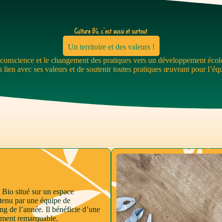
Culture BIO, c'est aussi et surtout
Un territoire et des valeurs !
 conscience et le changement des pratiques vers un développement écologi
en lien avec ses valeurs et de soutenir toutes pratiques œuvrant pour l’é
 Bio situé sur un espace
tenu par une équipe de
ng de l’année. Il bénéficie d’une
rement remarquable.