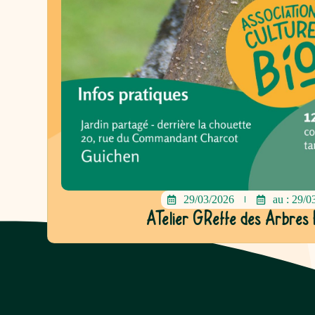
29/03/2026
au : 29/0
ATelier GReffe des Arbres F