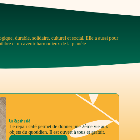
que, durable, solidaire, culturel et social. Elle a aussi pour
quilibre et un avenir harmonieux de la planète
Un Repair café
Le repair café permet de donner une 2ème vie aux
objets du quotidien. Il est ouvert à tous et gratuit.