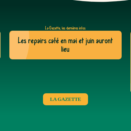
La Gazette, les dernières infos
Les repairs café en mai et juin auront
lieu
LA GAZETTE