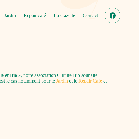
Jardin
Repair café
La Gazette
Contact
le et Bio »
, notre association Culture Bio souhaite
’est le cas notamment pour le
Jardin
et le
Repair Café
et