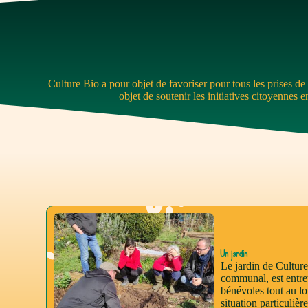
Culture Bio a pour objet de favoriser pour tous les prises de
objet de soutenir les initiatives citoyennes 
Un jardin
Le jardin de Culture
communal, est entre
bénévoles tout au lo
situation particuliè